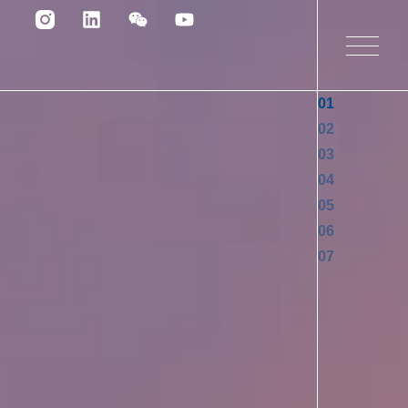
01
02
03
04
05
06
07